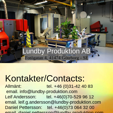
Lundby Produktion AB
Fotögatan 4, 41474 Göteborg - SE
Kontakter/Contacts:
Allmänt: tel. +46 (0)31-42 40 83
email. info@lundby-produktion.com
Leif Andersson: tel. +46(0)70-529 96 12
email. leif.g.andersson@lundby-produktion.com
Daniel Pettersson: tel. +46(0)73 064 32 00
email. daniel.pettersson@lundby-produktion.com